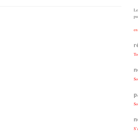
Le
pu
en
r
To
n
So
p
So
n
S’