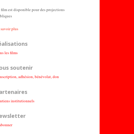
 film est disponible pour des projections
bliques
 savoir plus
éalisations
us les films
ous soutenir
uscription, adhésion, bénévolat, don
artenaires
utiens institutionnel
s
ewsletter
abonner