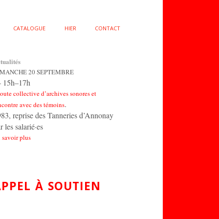
CATALOGUE
HIER
CONTACT
tualités
IMANCHE 20 SEPTEMBRE
 15h–17h
oute collective d’archives sonores et
.
ncontre avec des témoins
83, reprise des Tanneries d’Annonay
r les salarié·es
 savoir plus
APPEL À SOUTIEN