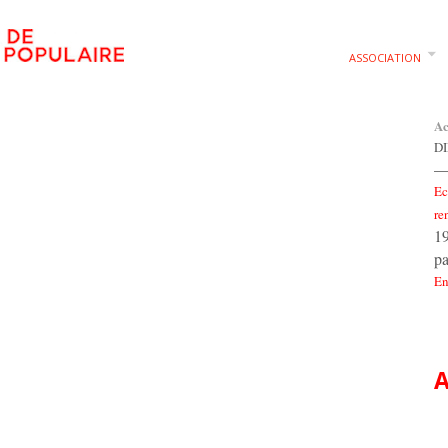
ASSOCIATION
Ac
D
—
Ec
re
19
pa
En