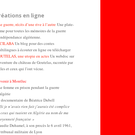
réations en ligne
e guerre, récits d’une rive à l’autre
Une plate-
rme pour toutes les mémoires de la guerre
indépendance algérienne.
ICILABA
Un blog pour des contes
ltilingues à écouter en ligne ou télécharger
UTELAS, une utopie en actes
Un webdoc sur
aventure du château de Goutelas, racontée par
lles et ceux qui l’ont vécue.
venir à Montluc
e femme en prison pendant la guerre
Algérie
 documentaire de Béatrice Dubell
Si je n’avais rien fait j’aurais été complice
 ceux qui tuaient en Algérie au nom de ma
toyenneté française »
audie Duhamel, à son procès le 6 avril 1961,
 tribunal militaire de Lyon