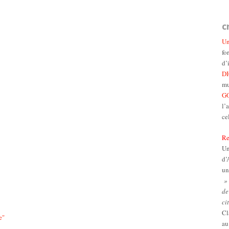
c
Un
fo
d’
D
mu
GO
l’
ce
Re
Un
d’
un
» 
de
ci
Cl
e
"
au