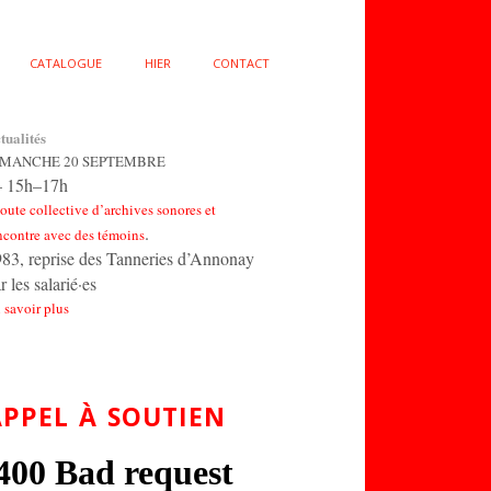
CATALOGUE
HIER
CONTACT
tualités
IMANCHE 20 SEPTEMBRE
 15h–17h
oute collective d’archives sonores et
.
ncontre avec des témoins
83, reprise des Tanneries d’Annonay
r les salarié·es
 savoir plus
APPEL À SOUTIEN