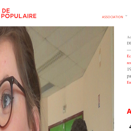
ASSOCIATION
Ac
D
—
Ec
re
19
pa
En