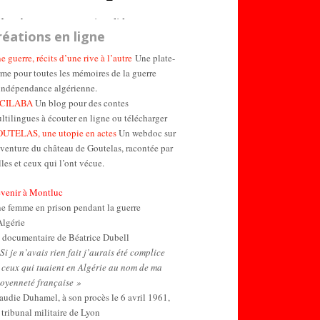
réations en ligne
e guerre, récits d’une rive à l’autre
Une plate-
rme pour toutes les mémoires de la guerre
indépendance algérienne.
ICILABA
Un blog pour des contes
ltilingues à écouter en ligne ou télécharger
UTELAS, une utopie en actes
Un webdoc sur
aventure du château de Goutelas, racontée par
lles et ceux qui l’ont vécue.
venir à Montluc
e femme en prison pendant la guerre
Algérie
 documentaire de Béatrice Dubell
Si je n’avais rien fait j’aurais été complice
 ceux qui tuaient en Algérie au nom de ma
toyenneté française »
audie Duhamel, à son procès le 6 avril 1961,
 tribunal militaire de Lyon